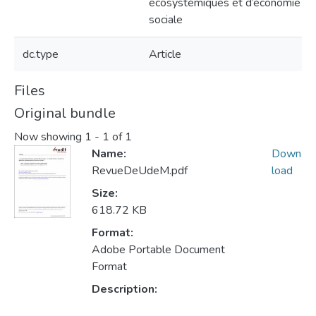
écosystémiques et d’économie
sociale
dc.type
Article
Files
Original bundle
Now showing
1 - 1 of 1
Name:
Down
RevueDeUdeM.pdf
load
Size:
618.72 KB
Format:
Adobe Portable Document
Format
Description: