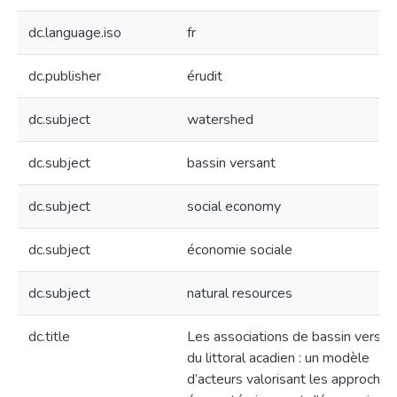
dc.language.iso
fr
dc.publisher
érudit
dc.subject
watershed
dc.subject
bassin versant
dc.subject
social economy
dc.subject
économie sociale
dc.subject
natural resources
dc.title
Les associations de bassin versan
du littoral acadien : un modèle
d’acteurs valorisant les approches