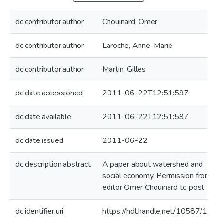
dc.contributor.author
Chouinard, Omer
dc.contributor.author
Laroche, Anne-Marie
dc.contributor.author
Martin, Gilles
dc.date.accessioned
2011-06-22T12:51:59Z
dc.date.available
2011-06-22T12:51:59Z
dc.date.issued
2011-06-22
dc.description.abstract
A paper about watershed and
social economy. Permission from
editor Omer Chouinard to post
dc.identifier.uri
https://hdl.handle.net/10587/10